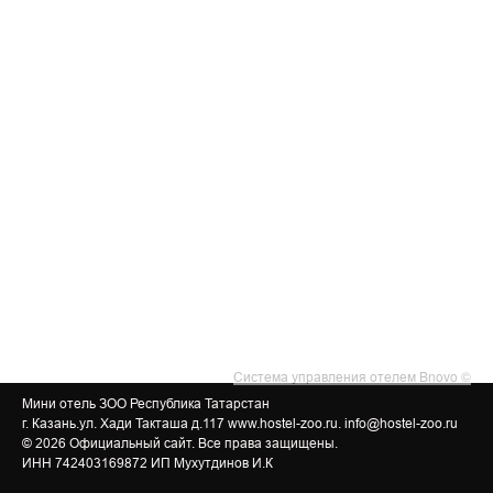
Система управления отелем Bnovo ©
Мини отель ЗОО Республика Татарстан
г. Казань.ул. Хади Такташа д.117
www.hostel-zoo.ru
.
info@hostel-zoo.ru
© 2026 Официальный сайт. Все права защищены.
ИНН 742403169872 ИП Мухутдинов И.К